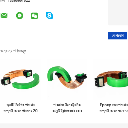
টেল:
13365601522
অন্যান্য পণ্যসমূহ
ত্রুটি নির্দেশক পাওয়ার
পারমালয় ইলেকট্রনিক
Epoxy রজন পাওয়ার
সাপ্লাই কয়েল পারমলয় 20
কারেন্ট ট্রান্সফরমার কোর
সাপ্লাই কয়েল আবেশন
মিমি স্প্লিট কোর বর্তমান
ম্যাগনেটিক ইপক্সি রজন
10cm ওভারহেড
ট্রান্সফরমার
স্প্লিট
ক্ষণস্থায়ী