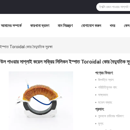
আমাদের সম্পর্কে
কারখানা ভ্রমণ
মান নিয়ন্ত্রণ
যোগাযোগ করুন
খবর
কেস
 ইস্পাত Toroidal কোর বৈদ্যুতিক সুরক্ষা
উল পাওয়ার সাপ্লাই কয়েল সক্রিয় সিলিকন ইস্পাত Toroidal কোর বৈদ্যুতিক সুর
পণ্যের বিবরণ:
উৎপত্তি স্থল:
পরিচিতিমুলক নাম:
সাক্ষ্যদান:
মডেল নম্বার:
প্রদান:
ন্যূনতম চাহিদার পরিমাণ:
মূল্য: