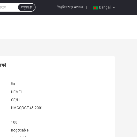
উদ্ধৃতির জন্য আবেদন
অনুসন্ধান
|
Bengali
ক্ষা
চীন
HEMEI
CE/UL
HMCQDCT45-2001
100
nogotiable