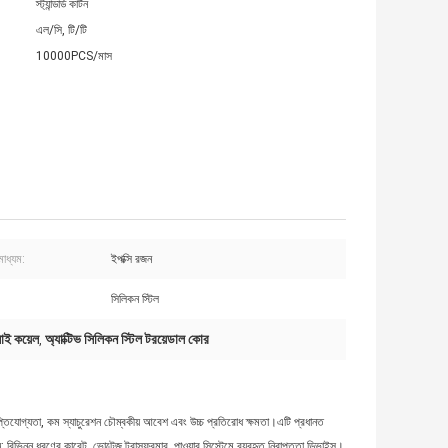
স্ট্যান্ডার্ড কার্টন
এল/সি, টি/টি
10000PCS/মাস
াধ্যম:
ইপক্সি রজন
সিলিকন স্টিল
াই কয়েল
অ্যাক্টিভ সিলিকন স্টিল টরয়েডাল কোর
,
ব্যাপ্তিযোগ্যতা, কম স্যাচুরেশন চৌম্বকীয় আবেশ এবং উচ্চ প্রতিরোধ ক্ষমতা।এটি প্রধানত
: বিভিন্ন ধরণের কারেন্ট, ভোল্টেজ ট্রান্সফরমার, পাওয়ার সিস্টেমে ব্যবহৃত নিরাপত্তা ডিভাইস।