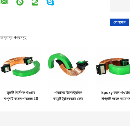
অন্যান্য পণ্যসমূহ
ত্রুটি নির্দেশক পাওয়ার
পারমালয় ইলেকট্রনিক
Epoxy রজন পাওয়ার
সাপ্লাই কয়েল পারমলয় 20
কারেন্ট ট্রান্সফরমার কোর
সাপ্লাই কয়েল আবেশন
মিমি স্প্লিট কোর বর্তমান
ম্যাগনেটিক ইপক্সি রজন
10cm ওভারহেড
ট্রান্সফরমার
স্প্লিট
ক্ষণস্থায়ী