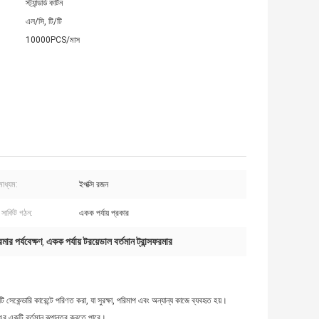
স্ট্যান্ডার্ড কার্টন
এল/সি, টি/টি
10000PCS/মাস
াধ্যম:
ইপক্সি রজন
 সার্কিট গঠন:
একক পর্যায় প্রকার
রমার পর্যবেক্ষণ
একক পর্যায় টরয়েডাল বর্তমান ট্রান্সফরমার
,
সেকেন্ডারি কারেন্টে পরিণত করা, যা সুরক্ষা, পরিমাপ এবং অন্যান্য কাজে ব্যবহৃত হয়।
র একটি বর্তমান রূপান্তর করতে পারে।