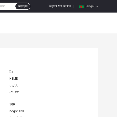
উদ্ধৃতির জন্য আবেদন
অনুসন্ধান
|
Bengali
চীন
HEMEI
CE/UL
5*5 মিমি
100
nogotiable